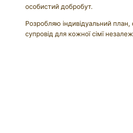
особистий добробут.
Розробляю індивідуальний план, 
супровід для кожної сімї незале