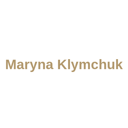
Старт
Галузі
Контакт
D
Maryna Klymchuk