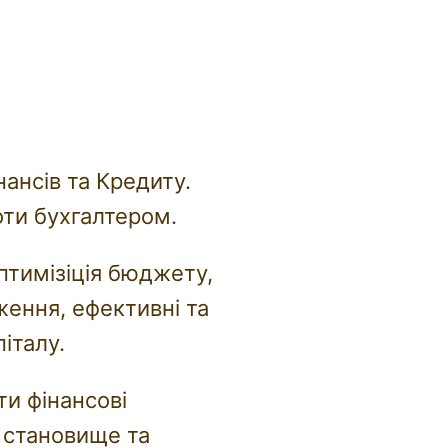
нансів та Кредиту.
оти бухгалтером.
оптимізіція бюджету,
ення, ефективні та
італу.
и фінансові
 становище та