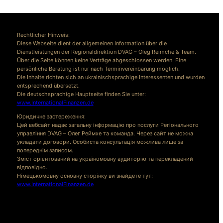
Rechtlicher Hinweis:
Diese Webseite dient der allgemeinen Information über die
Dienstleistungen der Regionaldirektion DVAG – Oleg Reimche & Team.
Über die Seite können keine Verträge abgeschlossen werden. Eine
persönliche Beratung ist nur nach Terminvereinbarung möglich.
Die Inhalte richten sich an ukrainischsprachige Interessenten und wurden
entsprechend übersetzt.
Die deutschsprachige Hauptseite finden Sie unter:
www.InternationalFinanzen.de
Юридичне застереження:
Цей вебсайт надає загальну інформацію про послуги Регіонального
управління DVAG – Олег Реймхе та команда. Через сайт не можна
укладати договори. Особиста консультація можлива лише за
попереднім записом.
Зміст орієнтований на україномовну аудиторію та перекладений
відповідно.
Німецькомовну основну сторінку ви знайдете тут:
www.InternationalFinanzen.de